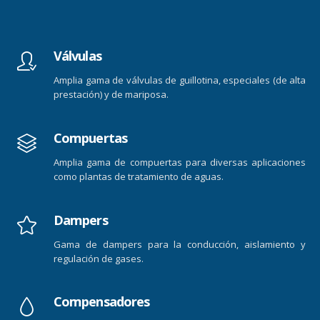
Válvulas
Amplia gama de válvulas de guillotina, especiales (de alta
prestación) y de mariposa.
Compuertas
Amplia gama de compuertas para diversas aplicaciones
como plantas de tratamiento de aguas.
Dampers
Gama de dampers para la conducción, aislamiento y
regulación de gases.
Compensadores