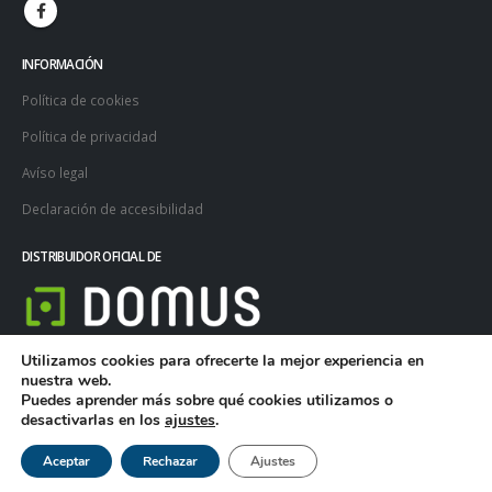
INFORMACIÓN
Política de cookies
Política de privacidad
Avíso legal
Declaración de accesibilidad
DISTRIBUIDOR OFICIAL DE
Utilizamos cookies para ofrecerte la mejor experiencia en
nuestra web.
Puedes aprender más sobre qué cookies utilizamos o
desactivarlas en los
ajustes
.
© Copyright 2020 Trade Fast Brokering - Disseny web:
Infoactiva't
Aceptar
Rechazar
Ajustes