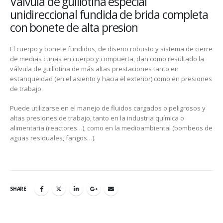
Válvula de guillotina especial
unidireccional fundida de brida completa
con bonete de alta presion
El cuerpo y bonete fundidos, de diseño robusto y sistema de cierre
de medias cuñas en cuerpo y compuerta, dan como resultado la
válvula de guillotina de más altas prestaciones tanto en
estanqueidad (en el asiento y hacia el exterior) como en presiones
de trabajo.
Puede utilizarse en el manejo de fluidos cargados o peligrosos y
altas presiones de trabajo, tanto en la industria química o
alimentaria (reactores…), como en la medioambiental (bombeos de
aguas residuales, fangos…).
SHARE