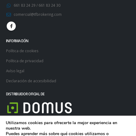
661 83 24 29 / 661 83 24 30
comercial@tfbrokering.com
INFORMACIÓN
Política de cookies
Política de privacidad
Avíso legal
Declaración de accesibilidad
DISTRIBUIDOR OFICIAL DE
Utilizamos cookies para ofrecerte la mejor experiencia en
nuestra web.
Puedes aprender más sobre qué cookies utilizamos o